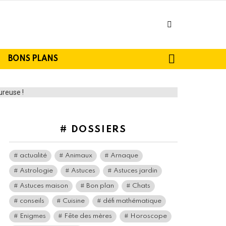
facebook
SEARCH
BONS PLANS
# DOSSIERS
actualité
Animaux
Arnaque
Astrologie
Astuces
Astuces jardin
Astuces maison
Bon plan
Chats
conseils
Cuisine
défi mathématique
Enigmes
Fête des mères
Horoscope