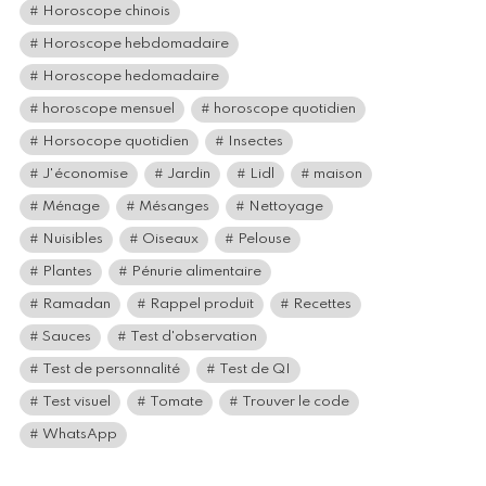
Horoscope chinois
Horoscope hebdomadaire
Horoscope hedomadaire
horoscope mensuel
horoscope quotidien
Horsocope quotidien
Insectes
J'économise
Jardin
Lidl
maison
Ménage
Mésanges
Nettoyage
Nuisibles
Oiseaux
Pelouse
Plantes
Pénurie alimentaire
Ramadan
Rappel produit
Recettes
Sauces
Test d'observation
Test de personnalité
Test de QI
Test visuel
Tomate
Trouver le code
WhatsApp