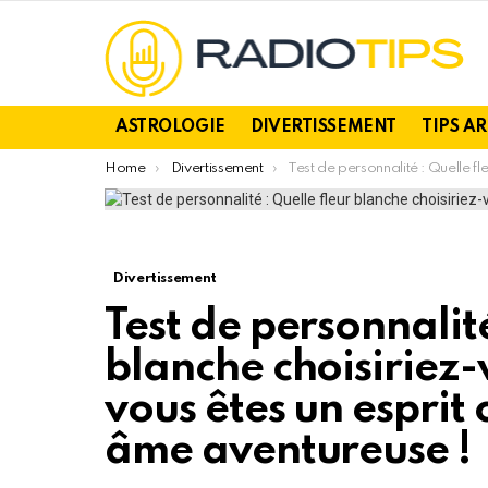
ASTROLOGIE
DIVERTISSEMENT
TIPS A
You are here:
Home
Divertissement
Test de personnalité : Quelle fleur blanche choisiriez-vous ? Découvrez si vous êtes un esprit conservateur ou une â
Divertissement
Test de personnalité
blanche choisiriez-
vous êtes un esprit
âme aventureuse !