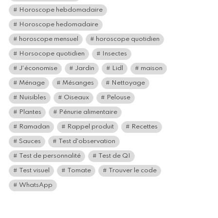
Horoscope hebdomadaire
Horoscope hedomadaire
horoscope mensuel
horoscope quotidien
Horsocope quotidien
Insectes
J'économise
Jardin
Lidl
maison
Ménage
Mésanges
Nettoyage
Nuisibles
Oiseaux
Pelouse
Plantes
Pénurie alimentaire
Ramadan
Rappel produit
Recettes
Sauces
Test d'observation
Test de personnalité
Test de QI
Test visuel
Tomate
Trouver le code
WhatsApp