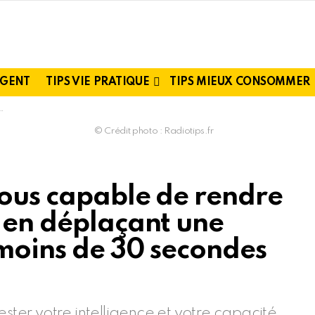
RGENT
TIPS VIE PRATIQUE
TIPS MIEUX CONSOMMER
© Crédit photo : Radiotips.fr
vous capable de rendre
e en déplaçant une
 moins de 30 secondes
ester votre intelligence et votre capacité