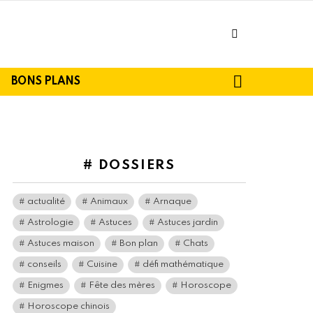
facebook
SEARCH
BONS PLANS
# DOSSIERS
actualité
Animaux
Arnaque
Astrologie
Astuces
Astuces jardin
Astuces maison
Bon plan
Chats
conseils
Cuisine
défi mathématique
Enigmes
Fête des mères
Horoscope
Horoscope chinois