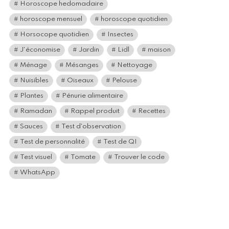
Horoscope hedomadaire
horoscope mensuel
horoscope quotidien
Horsocope quotidien
Insectes
J'économise
Jardin
Lidl
maison
Ménage
Mésanges
Nettoyage
Nuisibles
Oiseaux
Pelouse
Plantes
Pénurie alimentaire
Ramadan
Rappel produit
Recettes
Sauces
Test d'observation
Test de personnalité
Test de QI
Test visuel
Tomate
Trouver le code
WhatsApp