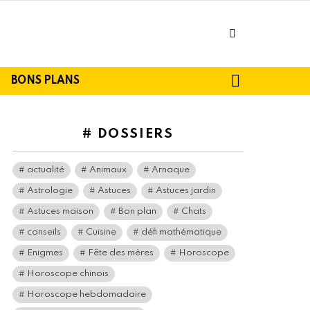
facebook
SEARCH
BONS PLANS
# DOSSIERS
actualité
Animaux
Arnaque
Astrologie
Astuces
Astuces jardin
Astuces maison
Bon plan
Chats
conseils
Cuisine
défi mathématique
Enigmes
Fête des mères
Horoscope
Horoscope chinois
Horoscope hebdomadaire