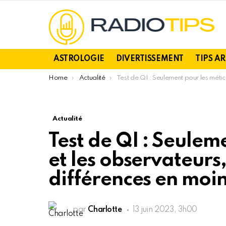
ASTROLOGIE
DIVERTISSEMENT
TIPS A
You are here:
Home
Actualité
Test de QI : Seulement pour les méticuleux et les observateurs, trouvez les 12 différences en moins de 45 secondes !
Actualité
Test de QI : Seulem
et les observateurs,
différences en moin
par
Charlotte
13 juin 2023, 3h00