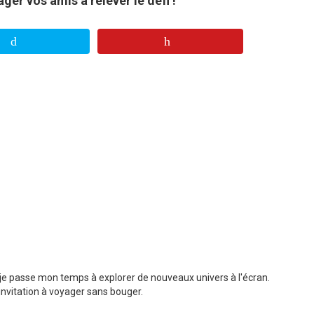
er vos amis à relever le défi !
t je passe mon temps à explorer de nouveaux univers à l'écran.
nvitation à voyager sans bouger.