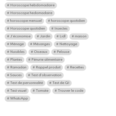
Horoscope hebdomadaire
Horoscope hedomadaire
horoscope mensuel
horoscope quotidien
Horsocope quotidien
Insectes
J'économise
Jardin
Lidl
maison
Ménage
Mésanges
Nettoyage
Nuisibles
Oiseaux
Pelouse
Plantes
Pénurie alimentaire
Ramadan
Rappel produit
Recettes
Sauces
Test d'observation
Test de personnalité
Test de QI
Test visuel
Tomate
Trouver le code
WhatsApp