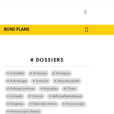
facebook
SEARCH
BONS PLANS
# DOSSIERS
actualité
Animaux
Arnaque
Astrologie
Astuces
Astuces jardin
Astuces maison
Bon plan
Chats
conseils
Cuisine
défi mathématique
Enigmes
Fête des mères
Horoscope
Horoscope chinois