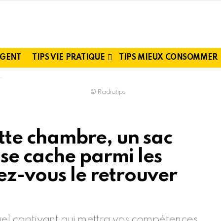
RGENT
TIPS VIE PRATIQUE
TIPS MIEUX CONSOMMER
© Radiotips
ette chambre, un sac
se cache parmi les
ez-vous le retrouver
uel captivant qui mettra vos compétences