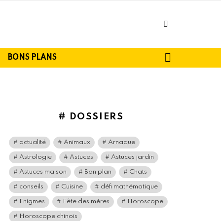
facebook
SEARCH
BONS PLANS
# DOSSIERS
actualité
Animaux
Arnaque
Astrologie
Astuces
Astuces jardin
Astuces maison
Bon plan
Chats
conseils
Cuisine
défi mathématique
Enigmes
Fête des mères
Horoscope
Horoscope chinois