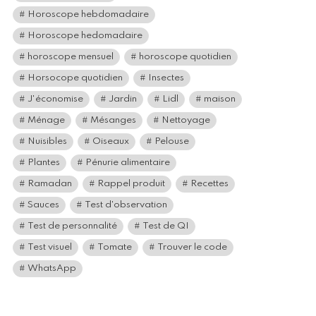
Horoscope hebdomadaire
Horoscope hedomadaire
horoscope mensuel
horoscope quotidien
Horsocope quotidien
Insectes
J'économise
Jardin
Lidl
maison
Ménage
Mésanges
Nettoyage
Nuisibles
Oiseaux
Pelouse
Plantes
Pénurie alimentaire
Ramadan
Rappel produit
Recettes
Sauces
Test d'observation
Test de personnalité
Test de QI
Test visuel
Tomate
Trouver le code
WhatsApp