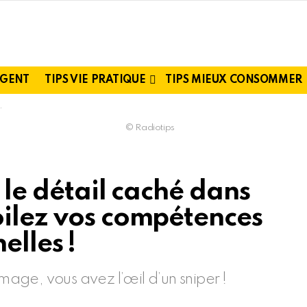
RGENT
TIPS VIE PRATIQUE
TIPS MIEUX CONSOMMER
© Radiotips
z le détail caché dans
oilez vos compétences
elles !
image, vous avez l’œil d’un sniper !