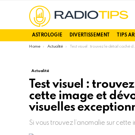
ASTROLOGIE
DIVERTISSEMENT
TIPS A
You are here:
Home
Actualité
Test visuel : trouvez le détail caché dans cette image et dévoilez vos compétences visuelles exceptionnelles !
Actualité
Test visuel : trouve
cette image et dév
visuelles exceptionn
Si vous trouvez l’anomalie sur cette 