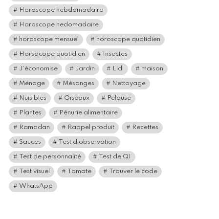
Horoscope hebdomadaire
Horoscope hedomadaire
horoscope mensuel
horoscope quotidien
Horsocope quotidien
Insectes
J'économise
Jardin
Lidl
maison
Ménage
Mésanges
Nettoyage
Nuisibles
Oiseaux
Pelouse
Plantes
Pénurie alimentaire
Ramadan
Rappel produit
Recettes
Sauces
Test d'observation
Test de personnalité
Test de QI
Test visuel
Tomate
Trouver le code
WhatsApp