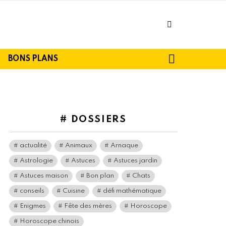
facebook
SEARCH
BONS PLANS
# DOSSIERS
actualité
Animaux
Arnaque
Astrologie
Astuces
Astuces jardin
Astuces maison
Bon plan
Chats
conseils
Cuisine
défi mathématique
Enigmes
Fête des mères
Horoscope
Horoscope chinois