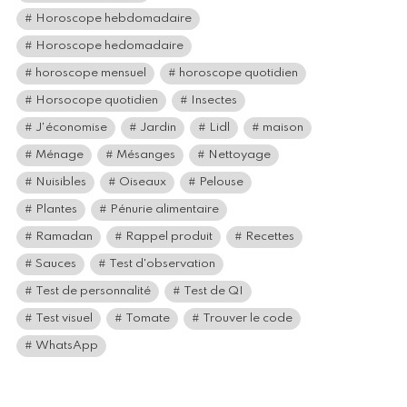
Horoscope hebdomadaire
Horoscope hedomadaire
horoscope mensuel
horoscope quotidien
Horsocope quotidien
Insectes
J'économise
Jardin
Lidl
maison
Ménage
Mésanges
Nettoyage
Nuisibles
Oiseaux
Pelouse
Plantes
Pénurie alimentaire
Ramadan
Rappel produit
Recettes
Sauces
Test d'observation
Test de personnalité
Test de QI
Test visuel
Tomate
Trouver le code
WhatsApp