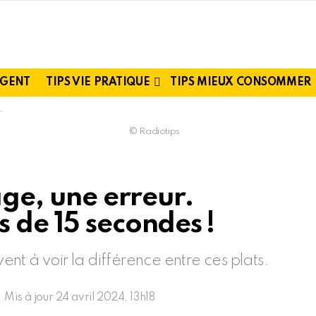
RGENT
TIPS VIE PRATIQUE
TIPS MIEUX CONSOMMER
© Radiotips
age, une erreur.
 de 15 secondes !
vent à voir la différence entre ces plats.
Mis à jour
24 avril 2024, 13h18