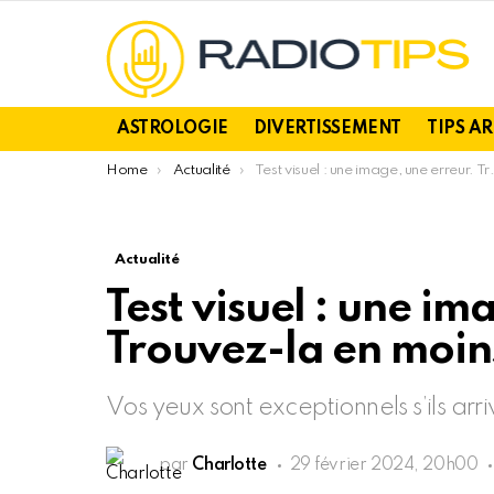
ASTROLOGIE
DIVERTISSEMENT
TIPS A
You are here:
Home
Actualité
Test visuel : une image, une erreur. Trouvez-la en moins de 15 secondes !
Actualité
Test visuel : une im
Trouvez-la en moins
Vos yeux sont exceptionnels s’ils arri
par
Charlotte
29 février 2024, 20h00