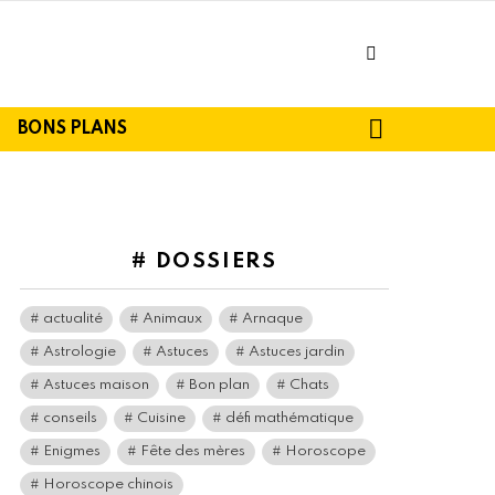
facebook
SEARCH
BONS PLANS
# DOSSIERS
actualité
Animaux
Arnaque
Astrologie
Astuces
Astuces jardin
Astuces maison
Bon plan
Chats
conseils
Cuisine
défi mathématique
Enigmes
Fête des mères
Horoscope
Horoscope chinois