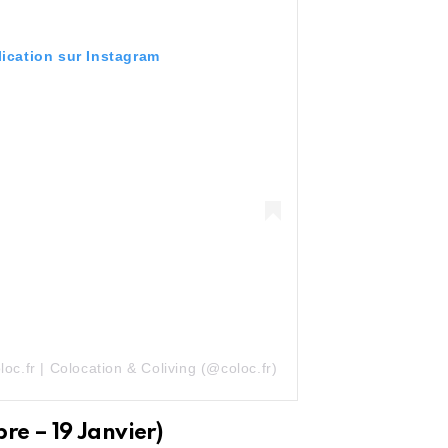
lication sur Instagram
oc.fr | Colocation & Coliving (@coloc.fr)
e – 19 Janvier)