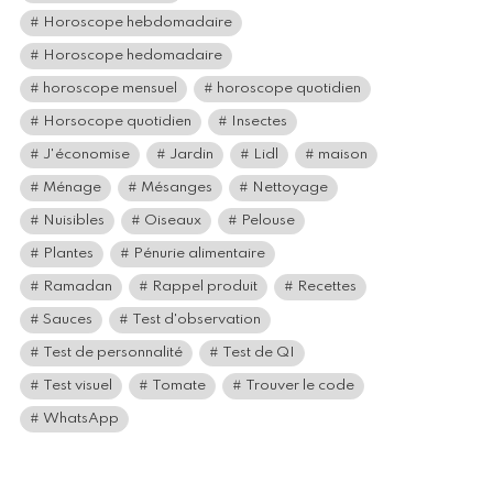
Horoscope hebdomadaire
Horoscope hedomadaire
horoscope mensuel
horoscope quotidien
Horsocope quotidien
Insectes
J'économise
Jardin
Lidl
maison
Ménage
Mésanges
Nettoyage
Nuisibles
Oiseaux
Pelouse
Plantes
Pénurie alimentaire
Ramadan
Rappel produit
Recettes
Sauces
Test d'observation
Test de personnalité
Test de QI
Test visuel
Tomate
Trouver le code
WhatsApp