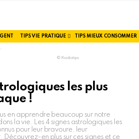
RGENT
TIPS VIE PRATIQUE
TIPS MIEUX CONSOMMER
© Radiotips
strologiques les plus
aque !
ous en apprendre beaucoup sur notre
ns la vie. Les 4 signes astrologiques les
nus pour leur bravoure, leur
r. Découvrez-en plus sur ces signes et ce