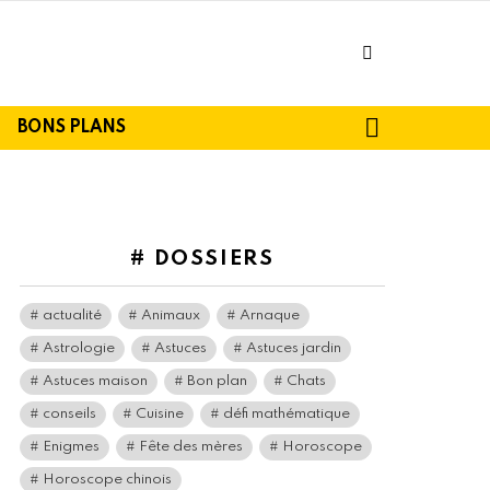
facebook
SEARCH
BONS PLANS
# DOSSIERS
actualité
Animaux
Arnaque
Astrologie
Astuces
Astuces jardin
Astuces maison
Bon plan
Chats
conseils
Cuisine
défi mathématique
Enigmes
Fête des mères
Horoscope
Horoscope chinois