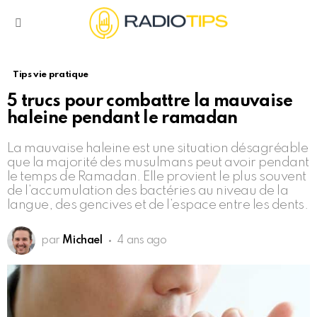
Menu
Tips vie pratique
5 trucs pour combattre la mauvaise
haleine pendant le ramadan
La mauvaise haleine est une situation désagréable
que la majorité des musulmans peut avoir pendant
le temps de Ramadan. Elle provient le plus souvent
de l’accumulation des bactéries au niveau de la
langue, des gencives et de l’espace entre les dents.
par
Michael
4 ans ago