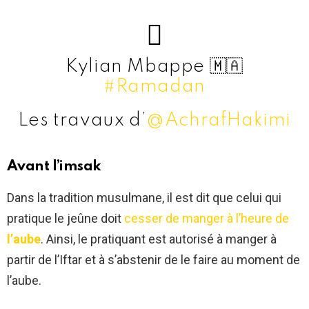
Kylian Mbappe 🇲🇦
#Ramadan
Les travaux d’
@AchrafHakimi
sont colossaux 🚧
pic.twitter.com/9VANGCibhY
Avant l’imsak
— SOCCER212 (@SCCR_212)
Dans la tradition musulmane, il est dit que celui qui
April 4, 2022
pratique le jeûne doit
cesser de manger à l’heure
de
l’aube
. Ainsi, le pratiquant est autorisé à manger à
partir de l’Iftar et à s’abstenir de le faire au moment de
l’aube.