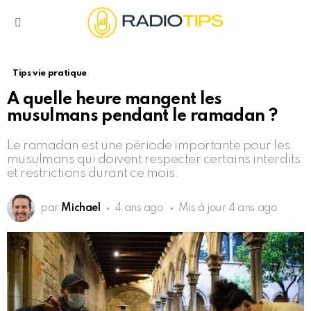
Menu
Tips vie pratique
A quelle heure mangent les
musulmans pendant le ramadan ?
Le ramadan est une période importante pour les
musulmans qui doivent respecter certains interdits
et restrictions durant ce mois.
par
Michael
4 ans ago
Mis à jour
4 ans ago