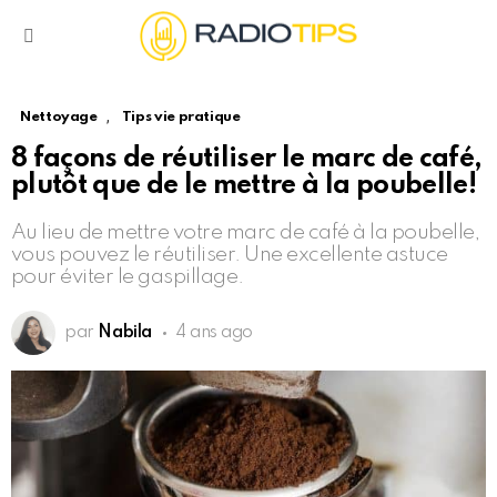
Menu
,
Nettoyage
Tips vie pratique
8 façons de réutiliser le marc de café,
plutôt que de le mettre à la poubelle!
Au lieu de mettre votre marc de café à la poubelle,
vous pouvez le réutiliser. Une excellente astuce
pour éviter le gaspillage.
par
Nabila
4 ans ago