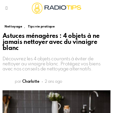
Menu
,
Nettoyage
Tips vie pratique
Astuces ménagères : 4 objets à ne
jamais nettoyer avec du vinaigre
blanc
Découvrez les 4 objets courants à éviter de
nettoyer au vinaigre blanc. Protégez vos biens
avec nos conseils de nettoyage alternatifs.
par
Charlotte
2 ans ago