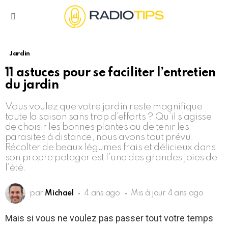
Menu
Jardin
11 astuces pour se faciliter l’entretien
du jardin
Vous voulez que votre jardin reste magnifique
toute la saison sans trop d’efforts ? Qu’il s’agisse
de choisir les bonnes plantes ou de tenir les
parasites à distance, nous avons tout prévu.
Récolter de beaux légumes frais et délicieux dans
son propre potager est l’une des grandes joies de
l’été.
par
Michael
4 ans ago
Mis à jour
4 ans ago
Mais si vous ne voulez pas passer tout votre temps