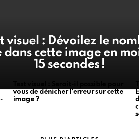
t visuel : Dévoilez le no
 dans cette image en mo
15 secondes !
Test visuel : Serait-il possible pour
T
vous de dénicher l’erreur sur cette
E
-
image ?
d
c
s