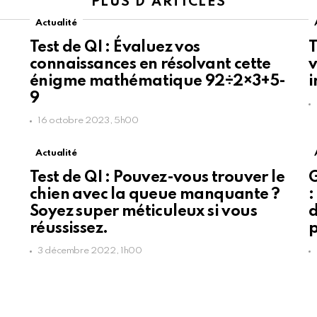
PLUS D'ARTICLES
Actualité
Test de QI : Évaluez vos
T
connaissances en résolvant cette
v
énigme mathématique 92÷2×3+5-
9
16 octobre 2023, 5h00
Actualité
Test de QI : Pouvez-vous trouver le
chien avec la queue manquante ?
:
Soyez super méticuleux si vous
d
réussissez.
p
3 décembre 2022, 1h00