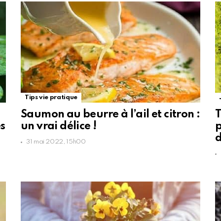
Tips vie pratique
Saumon au beurre à l’ail et citron :
T
es
un vrai délice !
p
d
31 mai 2022, 15h00