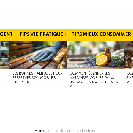
RGENT
TIPS VIE PRATIQUE
TIPS MIEUX CONSOMMER
LES BONNES HABITUDES POUR
COMMENT ÉLIMINER LES
CO
S
PRÉSERVER SON MOBILIER
MAUVAISES ODEURS DANS
SA 
EXTÉRIEUR
UNE MAISON NATURELLEMENT
?
?
Home
Tous les articles de plume