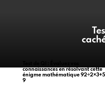
Tes
caché
Test de QI : Évaluez vos
connaissances en résolvant cette
énigme mathématique 92÷2×3+5
9