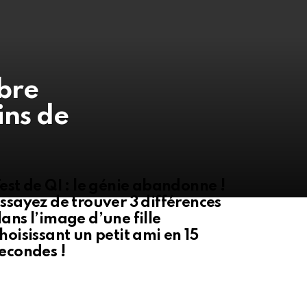
mbre
ins de
est de QI : le génie abandonne !
ssayez de trouver 3 différences
ans l’image d’une fille
hoisissant un petit ami en 15
econdes !