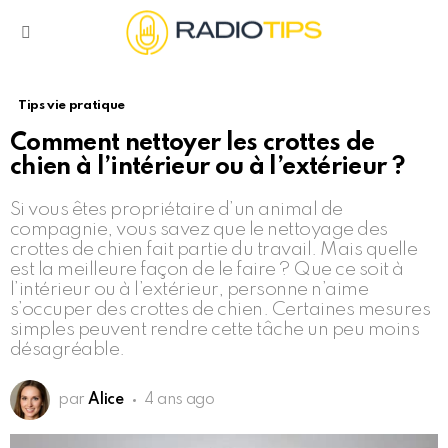
Menu
Tips vie pratique
Comment nettoyer les crottes de
chien à l’intérieur ou à l’extérieur ?
Si vous êtes propriétaire d’un animal de
compagnie, vous savez que le nettoyage des
crottes de chien fait partie du travail. Mais quelle
est la meilleure façon de le faire ? Que ce soit à
l’intérieur ou à l’extérieur, personne n’aime
s’occuper des crottes de chien. Certaines mesures
simples peuvent rendre cette tâche un peu moins
désagréable.
par
Alice
4 ans ago