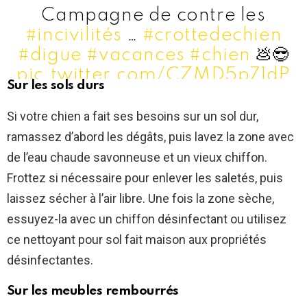
Campagne de contre les
#incivilités
…
#crottedechien
#digue
#vacances
#chien
💩😎
pic.twitter.com/CZMD5p71dP
Sur les sols durs
— CHAUNU
Si votre chien a fait ses besoins sur un sol dur,
(@EmmanuelChaunu)
August
ramassez d’abord les dégâts, puis lavez la zone avec
13, 2021
de l’eau chaude savonneuse et un vieux chiffon.
Frottez si nécessaire pour enlever les saletés, puis
laissez sécher à l’air libre. Une fois la zone sèche,
essuyez-la avec un chiffon désinfectant ou utilisez
ce nettoyant pour sol fait maison aux propriétés
désinfectantes.
Sur les meubles rembourrés