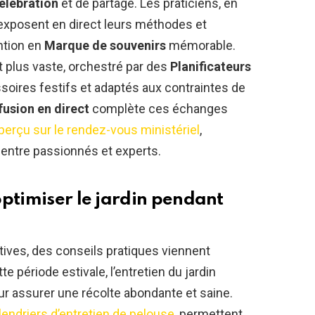
élébration
et de partage. Les praticiens, en
 exposent en direct leurs méthodes et
ntion en
Marque de souvenirs
mémorable.
t plus vaste, orchestré par des
Planificateurs
soires festifs et adaptés aux contraintes de
fusion en direct
complète ces échanges
perçu sur le rendez-vous ministériel
,
té entre passionnés et experts.
optimiser le jardin pendant
ives, des conseils pratiques viennent
tte période estivale, l’entretien du jardin
ur assurer une récolte abondante et saine.
lendriers d’entretien de pelouse
, permettent