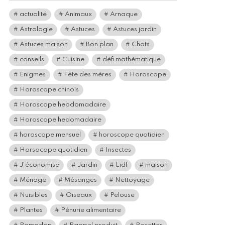
actualité
Animaux
Arnaque
Astrologie
Astuces
Astuces jardin
Astuces maison
Bon plan
Chats
conseils
Cuisine
défi mathématique
Enigmes
Fête des mères
Horoscope
Horoscope chinois
Horoscope hebdomadaire
Horoscope hedomadaire
horoscope mensuel
horoscope quotidien
Horsocope quotidien
Insectes
J'économise
Jardin
Lidl
maison
Ménage
Mésanges
Nettoyage
Nuisibles
Oiseaux
Pelouse
Plantes
Pénurie alimentaire