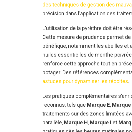
des techniques de gestion des mauva
précision dans l’application des traite
L’utilisation de la pyrèthre doit être 
Cette mesure de prudence permet de l
bénéfique, notamment les abeilles et au
huiles essentielles de menthe poivrée
renforce cette approche tout en prése
potager. Des références complémenta
astuces pour dynamiser les récoltes
.
Les pratiques complémentaires s’enric
reconnus, tels que
Marque E
,
Marque
traitements sur des zones limitées ava
parallèle,
Marque H
,
Marque I
et
Marq
pratiques dès les heures matinales pou