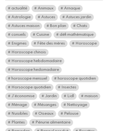
actualité
Animaux
Arnaque
Astrologie
Astuces
Astuces jardin
Astuces maison
Bon plan
Chats
conseils
Cuisine
défi mathématique
Enigmes
Fête des mères
Horoscope
Horoscope chinois
Horoscope hebdomadaire
Horoscope hedomadaire
horoscope mensuel
horoscope quotidien
Horsocope quotidien
Insectes
J'économise
Jardin
Lidl
maison
Ménage
Mésanges
Nettoyage
Nuisibles
Oiseaux
Pelouse
Plantes
Pénurie alimentaire