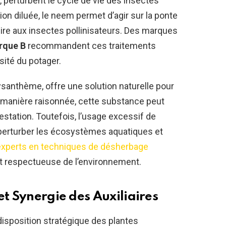
perturbent le cycle de vie des insectes
on diluée, le neem permet d’agir sur la ponte
ire aux insectes pollinisateurs. Des marques
rque B
recommandent ces traitements
sité du potager.
rysanthème, offre une solution naturelle pour
de manière raisonnée, cette substance peut
estation. Toutefois, l’usage excessif de
s perturber les écosystèmes aquatiques et
experts en techniques de désherbage
t respectueuse de l’environnement.
et Synergie des Auxiliaires
 disposition stratégique des plantes