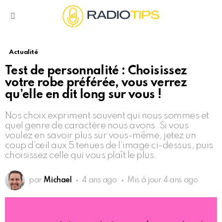
Menu
Actualité
Test de personnalité : Choisissez
votre robe préférée, vous verrez
qu’elle en dit long sur vous !
Nos choix expriment souvent qui nous sommes et
quel genre de caractère nous avons. Si vous
voulez en savoir plus sur vous-même, jetez un
coup d’œil aux 5 tenues de l’image ci-dessus, puis
choisissez celle qui vous plaît le plus.
par
Michael
4 ans ago
Mis à jour
4 ans ago