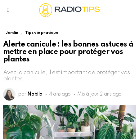
Menu
,
Jardin
Tips vie pratique
Alerte canicule : les bonnes astuces à
mettre en place pour protéger vos
plantes
Avec la canicule, il est important de protéger vos
plantes.
par
Nabila
4 ans ago
Mis à jour
2 ans ago