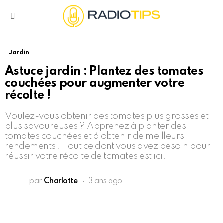
Menu
Jardin
Astuce jardin : Plantez des tomates
couchées pour augmenter votre
récolte !
Voulez-vous obtenir des tomates plus grosses et
plus savoureuses ? Apprenez à planter des
tomates couchées et à obtenir de meilleurs
rendements ! Tout ce dont vous avez besoin pour
réussir votre récolte de tomates est ici.
par
Charlotte
3 ans ago