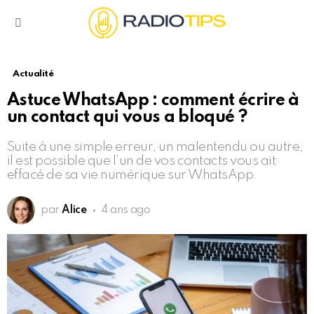
Menu
Actualité
Astuce WhatsApp : comment écrire à
un contact qui vous a bloqué ?
Suite à une simple erreur, un malentendu ou autre,
il est possible que l’un de vos contacts vous ait
effacé de sa vie numérique sur WhatsApp.
par
Alice
4 ans ago