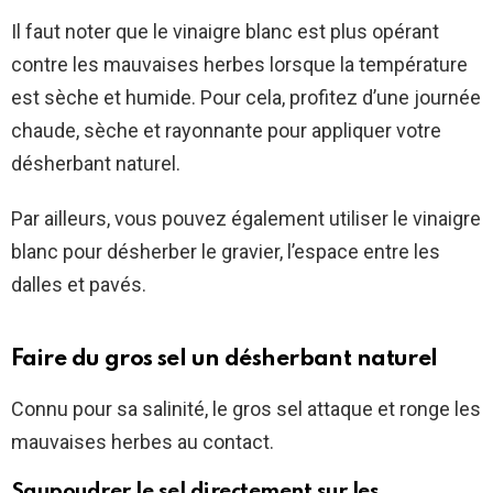
Merci Fred, 😃
Il faut noter que le vinaigre blanc est plus opérant
pic.twitter.com/th0Mmy6Bv2
contre les mauvaises herbes lorsque la température
— NINIE-du HAINAUT (Nicole)
est sèche et humide. Pour cela, profitez d’une journée
(@CoquetteEric)
July 21, 2020
chaude, sèche et rayonnante pour appliquer votre
désherbant naturel.
Par ailleurs, vous pouvez également utiliser le vinaigre
blanc pour désherber le gravier, l’espace entre les
dalles et pavés.
Faire du gros sel un désherbant naturel
Connu pour sa salinité, le gros sel attaque et ronge les
mauvaises herbes au contact.
Saupoudrer le sel directement sur les