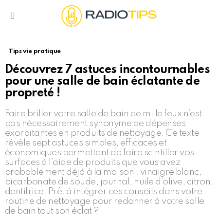
Menu
Tips vie pratique
Découvrez 7 astuces incontournables
pour une salle de bain éclatante de
propreté !
Faire briller votre salle de bain de mille feux n’est
pas nécessairement synonyme de dépenses
exorbitantes en produits de nettoyage. Ce texte
révèle sept astuces simples, efficaces et
économiques permettant de faire scintiller vos
surfaces à l’aide de produits que vous avez
probablement déjà à la maison : vinaigre blanc,
bicarbonate de soude, journal, huile d’olive, citron,
dentifrice. Prêt à intégrer ces conseils dans votre
routine de nettoyage pour redonner à votre salle
de bain tout son éclat ?