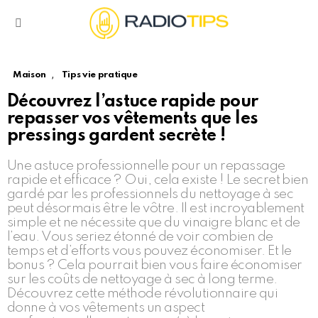
Menu
,
Maison
Tips vie pratique
Découvrez l’astuce rapide pour
repasser vos vêtements que les
pressings gardent secrète !
Une astuce professionnelle pour un repassage
rapide et efficace ? Oui, cela existe ! Le secret bien
gardé par les professionnels du nettoyage à sec
peut désormais être le vôtre. Il est incroyablement
simple et ne nécessite que du vinaigre blanc et de
l’eau. Vous seriez étonné de voir combien de
temps et d’efforts vous pouvez économiser. Et le
bonus ? Cela pourrait bien vous faire économiser
sur les coûts de nettoyage à sec à long terme.
Découvrez cette méthode révolutionnaire qui
donne à vos vêtements un aspect