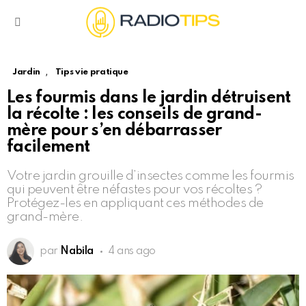
Menu
,
Jardin
Tips vie pratique
Les fourmis dans le jardin détruisent
la récolte : les conseils de grand-
mère pour s’en débarrasser
facilement
Votre jardin grouille d’insectes comme les fourmis
qui peuvent être néfastes pour vos récoltes ?
Protégez-les en appliquant ces méthodes de
grand-mère.
par
Nabila
4 ans ago