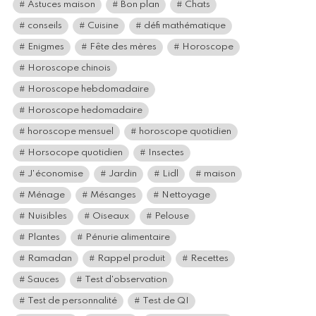
Astuces maison
Bon plan
Chats
conseils
Cuisine
défi mathématique
Enigmes
Fête des mères
Horoscope
Horoscope chinois
Horoscope hebdomadaire
Horoscope hedomadaire
horoscope mensuel
horoscope quotidien
Horsocope quotidien
Insectes
J'économise
Jardin
Lidl
maison
Ménage
Mésanges
Nettoyage
Nuisibles
Oiseaux
Pelouse
Plantes
Pénurie alimentaire
Ramadan
Rappel produit
Recettes
Sauces
Test d'observation
Test de personnalité
Test de QI