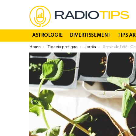
ASTROLOGIE
DIVERTISSEMENT
TIPS A
You are here:
Home
Tips vie pratique
Jardin
Semis de l’été : Ce qu’il faut semer mai