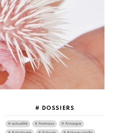
# DOSSIERS
actualité
Animaux
Arnaque
Astrologie
Astuces
Astuces jardin