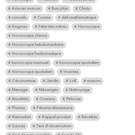
Astuces maison
Bon plan
Chats
conseils
Cuisine
défi mathématique
Enigmes
Fête des mères
Horoscope
Horoscope chinois
Horoscope hebdomadaire
Horoscope hedomadaire
horoscope mensuel
horoscope quotidien
Horsocope quotidien
Insectes
J'économise
Jardin
Lidl
maison
Ménage
Mésanges
Nettoyage
Nuisibles
Oiseaux
Pelouse
Plantes
Pénurie alimentaire
Ramadan
Rappel produit
Recettes
Sauces
Test d'observation