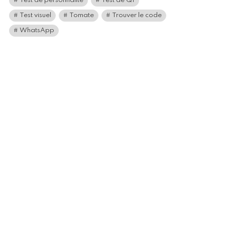
Test de personnalité
Test de QI
Test visuel
Tomate
Trouver le code
WhatsApp