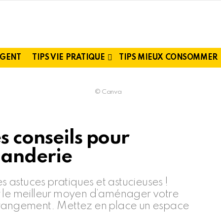
RGENT
TIPS VIE PRATIQUE
TIPS MIEUX CONSOMMER
© Canva
s conseils pour
uanderie
astuces pratiques et astucieuses !
r le meilleur moyen d’aménager votre
e rangement. Mettez en place un espace