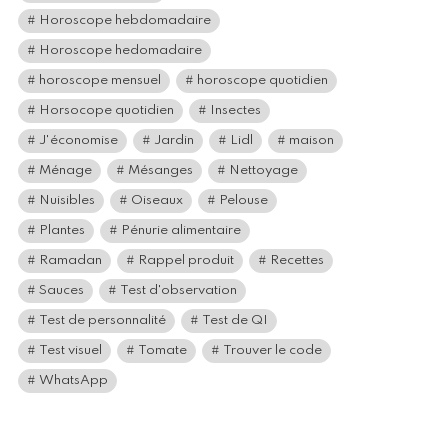
Horoscope hebdomadaire
Horoscope hedomadaire
horoscope mensuel
horoscope quotidien
Horsocope quotidien
Insectes
J'économise
Jardin
Lidl
maison
Ménage
Mésanges
Nettoyage
Nuisibles
Oiseaux
Pelouse
Plantes
Pénurie alimentaire
Ramadan
Rappel produit
Recettes
Sauces
Test d'observation
Test de personnalité
Test de QI
Test visuel
Tomate
Trouver le code
WhatsApp