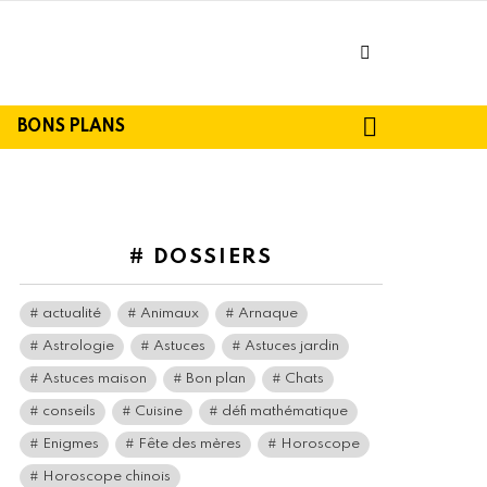
facebook
SEARCH
BONS PLANS
# DOSSIERS
actualité
Animaux
Arnaque
Astrologie
Astuces
Astuces jardin
Astuces maison
Bon plan
Chats
conseils
Cuisine
défi mathématique
Enigmes
Fête des mères
Horoscope
Horoscope chinois