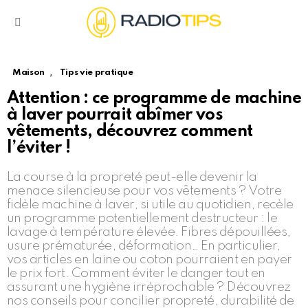
Menu
,
Maison
Tips vie pratique
Attention : ce programme de machine
à laver pourrait abîmer vos
vêtements, découvrez comment
l’éviter !
La course à la propreté peut-elle devenir la
menace silencieuse pour vos vêtements ? Votre
fidèle machine à laver, si utile au quotidien, recèle
un programme potentiellement destructeur : le
lavage à température élevée. Fibres dépouillées,
usure prématurée, déformation… En particulier,
vos articles en laine ou coton pourraient en payer
le prix fort. Comment éviter le danger tout en
assurant une hygiène irréprochable ? Découvrez
nos conseils pour concilier propreté, durabilité de