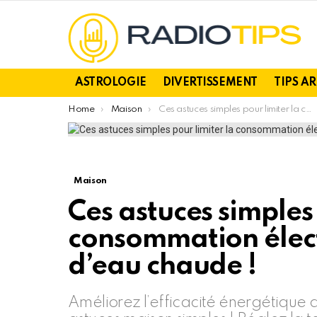
ASTROLOGIE
DIVERTISSEMENT
TIPS A
You are here:
Home
Maison
Ces astuces simples pour limiter la consommation électrique de votre ballon d’eau chaude !
Maison
Ces astuces simples 
consommation élect
d’eau chaude !
Améliorez l’efficacité énergétique