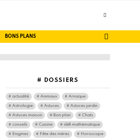
facebook
SEARCH
BONS PLANS
# DOSSIERS
actualité
Animaux
Arnaque
Astrologie
Astuces
Astuces jardin
Astuces maison
Bon plan
Chats
conseils
Cuisine
défi mathématique
Enigmes
Fête des mères
Horoscope