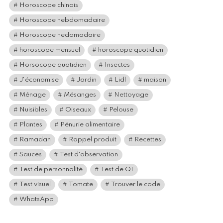
Horoscope chinois
Horoscope hebdomadaire
Horoscope hedomadaire
horoscope mensuel
horoscope quotidien
Horsocope quotidien
Insectes
J'économise
Jardin
Lidl
maison
Ménage
Mésanges
Nettoyage
Nuisibles
Oiseaux
Pelouse
Plantes
Pénurie alimentaire
Ramadan
Rappel produit
Recettes
Sauces
Test d'observation
Test de personnalité
Test de QI
Test visuel
Tomate
Trouver le code
WhatsApp