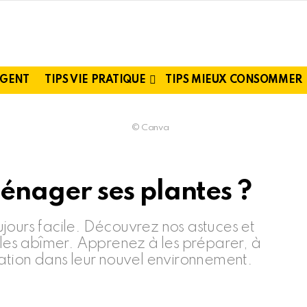
RGENT
TIPS VIE PRATIQUE
TIPS MIEUX CONSOMMER
© Canva
nager ses plantes ?
jours facile. Découvrez nos astuces et
 les abîmer. Apprenez à les préparer, à
allation dans leur nouvel environnement.