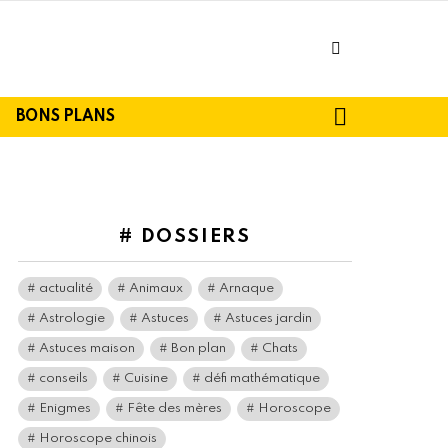
facebook
SEARCH
BONS PLANS
# DOSSIERS
actualité
Animaux
Arnaque
Astrologie
Astuces
Astuces jardin
Astuces maison
Bon plan
Chats
conseils
Cuisine
défi mathématique
Enigmes
Fête des mères
Horoscope
Horoscope chinois