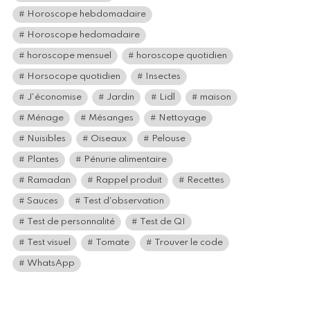
Horoscope hebdomadaire
Horoscope hedomadaire
horoscope mensuel
horoscope quotidien
Horsocope quotidien
Insectes
J'économise
Jardin
Lidl
maison
Ménage
Mésanges
Nettoyage
Nuisibles
Oiseaux
Pelouse
Plantes
Pénurie alimentaire
Ramadan
Rappel produit
Recettes
Sauces
Test d'observation
Test de personnalité
Test de QI
Test visuel
Tomate
Trouver le code
WhatsApp