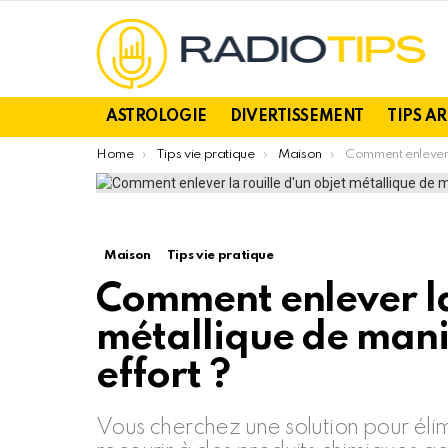
ASTROLOGIE
DIVERTISSEMENT
TIPS A
You are here:
Home
Tips vie pratique
Maison
Comment enlever la rouille d’un objet mét
Maison
Tips vie pratique
Comment enlever la 
métallique de maniè
effort ?
Vous cherchez une solution pour élimi