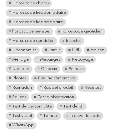
Horoscope chinois
Horoscope hebdomadaire
Horoscope hedomadaire
horoscope mensuel
horoscope quotidien
Horsocope quotidien
Insectes
J'économise
Jardin
Lidl
maison
Ménage
Mésanges
Nettoyage
Nuisibles
Oiseaux
Pelouse
Plantes
Pénurie alimentaire
Ramadan
Rappel produit
Recettes
Sauces
Test d'observation
Test de personnalité
Test de QI
Test visuel
Tomate
Trouver le code
WhatsApp