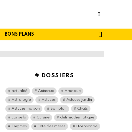
facebook
SEARCH
BONS PLANS
# DOSSIERS
actualité
Animaux
Arnaque
Astrologie
Astuces
Astuces jardin
Astuces maison
Bon plan
Chats
conseils
Cuisine
défi mathématique
Enigmes
Fête des mères
Horoscope