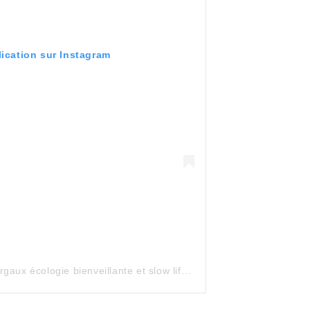
lication sur Instagram
Une publication partagée par Margaux écologie bienveillante et slow life (@transitiongreen)