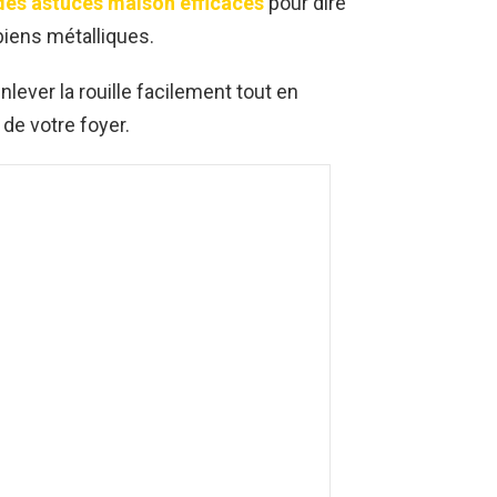
des astuces maison efficaces
pour dire
 biens métalliques.
ever la rouille facilement tout en
 de votre foyer.