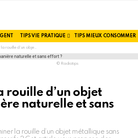
RGENT
TIPS VIE PRATIQUE
TIPS MIEUX CONSOMMER
allique de manière naturelle et sans effort ?
© Radiotips
rouille d’un objet
re naturelle et sans
ner la rouille d’un objet métallique sans