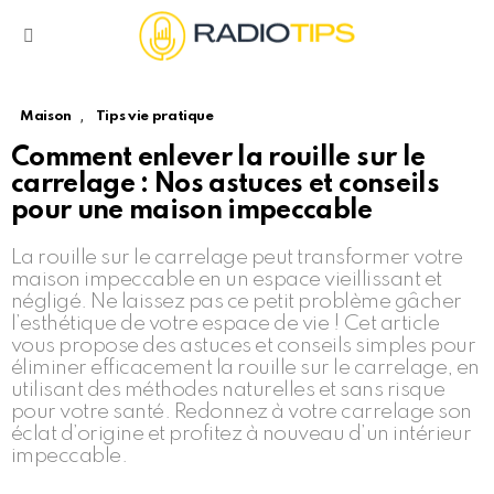
Menu
,
Maison
Tips vie pratique
Comment enlever la rouille sur le
carrelage : Nos astuces et conseils
pour une maison impeccable
La rouille sur le carrelage peut transformer votre
maison impeccable en un espace vieillissant et
négligé. Ne laissez pas ce petit problème gâcher
l’esthétique de votre espace de vie ! Cet article
vous propose des astuces et conseils simples pour
éliminer efficacement la rouille sur le carrelage, en
utilisant des méthodes naturelles et sans risque
pour votre santé. Redonnez à votre carrelage son
éclat d’origine et profitez à nouveau d’un intérieur
impeccable.