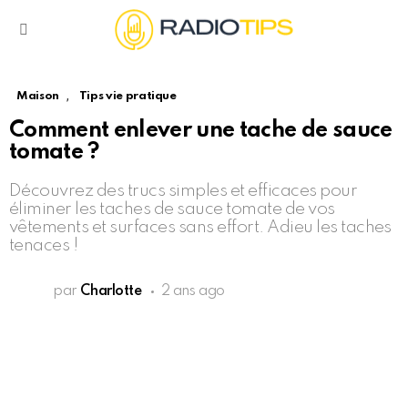
Menu
,
Maison
Tips vie pratique
Comment enlever une tache de sauce
tomate ?
Découvrez des trucs simples et efficaces pour
éliminer les taches de sauce tomate de vos
vêtements et surfaces sans effort. Adieu les taches
tenaces !
par
Charlotte
2 ans ago