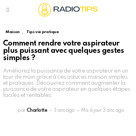
Menu
,
Maison
Tips vie pratique
Comment rendre votre aspirateur
plus puissant avec quelques gestes
simples ?
Améliorez la puissance de votre aspirateur en un
tour de main grâce à ces astuces maison simples
et pratiques. Découvrez comment augmenter la
puissance de votre aspirateur en quelques étapes
faciles et rentables.
par
Charlotte
3 ans ago
Mis à jour
3 ans ago