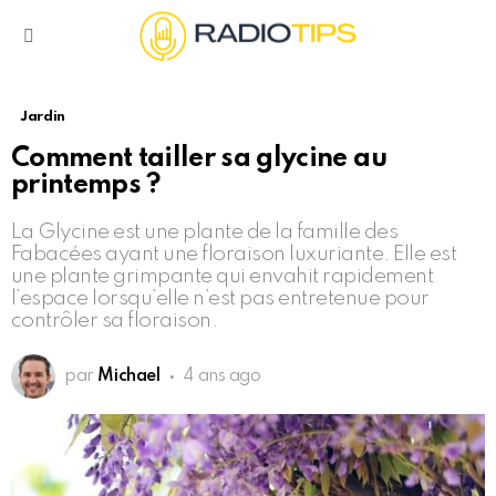
Menu
Jardin
Comment tailler sa glycine au
printemps ?
La Glycine est une plante de la famille des
Fabacées ayant une floraison luxuriante. Elle est
une plante grimpante qui envahit rapidement
l’espace lorsqu’elle n’est pas entretenue pour
contrôler sa floraison.
par
Michael
4 ans ago