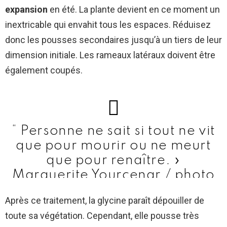
expansion
en été. La plante devient en ce moment un
inextricable qui envahit tous les espaces. Réduisez
donc les pousses secondaires jusqu’à un tiers de leur
dimension initiale. Les rameaux latéraux doivent être
également coupés.
“ Personne ne sait si tout ne vit
que pour mourir ou ne meurt
que pour renaître. »
Marguerite Yourcenar / photo
Lombardia 2019
#SpringTime
Après ce traitement, la glycine paraît dépouiller de
#Glycine
#Wisteria
toute sa végétation. Cependant, elle pousse très
pic.twitter.com/zhWNOkqxQ