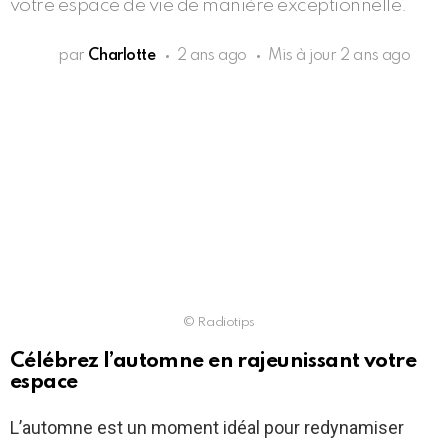
votre espace de vie de manière exceptionnelle.
par
Charlotte
2 ans ago
Mis à jour
2 ans ago
© Radiotips
Célébrez l’automne en rajeunissant votre
espace
L’automne est un moment idéal pour redynamiser