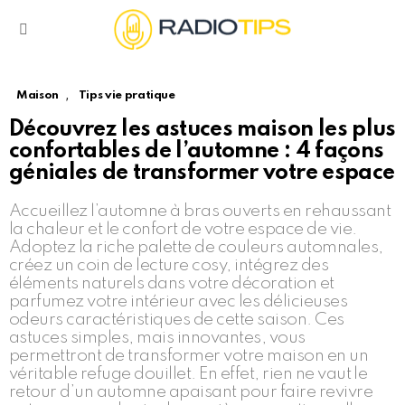
Menu
,
Maison
Tips vie pratique
Découvrez les astuces maison les plus
confortables de l’automne : 4 façons
géniales de transformer votre espace
Accueillez l’automne à bras ouverts en rehaussant
la chaleur et le confort de votre espace de vie.
Adoptez la riche palette de couleurs automnales,
créez un coin de lecture cosy, intégrez des
éléments naturels dans votre décoration et
parfumez votre intérieur avec les délicieuses
odeurs caractéristiques de cette saison. Ces
astuces simples, mais innovantes, vous
permettront de transformer votre maison en un
véritable refuge douillet. En effet, rien ne vaut le
retour d’un automne apaisant pour faire revivre