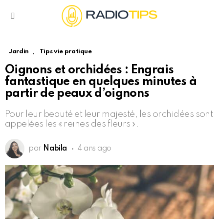
Menu
,
Jardin
Tips vie pratique
Oignons et orchidées : Engrais
fantastique en quelques minutes à
partir de peaux d’oignons
Pour leur beauté et leur majesté, les orchidées sont
appelées les « reines des fleurs ».
par
Nabila
4 ans ago