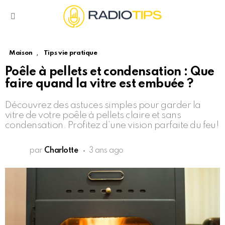
Menu
,
Maison
Tips vie pratique
Poêle à pellets et condensation : Que
faire quand la vitre est embuée ?
Découvrez des astuces simples pour garder la
vitre de votre poêle à pellets claire et sans
condensation. Profitez d’une vision parfaite du feu!
par
Charlotte
3 ans ago