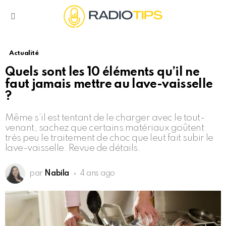
Menu
Actualité
Quels sont les 10 éléments qu’il ne
faut jamais mettre au lave-vaisselle
?
Même s’il est tentant de le charger avec le tout-
venant, sachez que certains matériaux goûtent
très peu le traitement de choc que leut fait subir le
lave-vaisselle. Revue de détails.
par
Nabila
4 ans ago