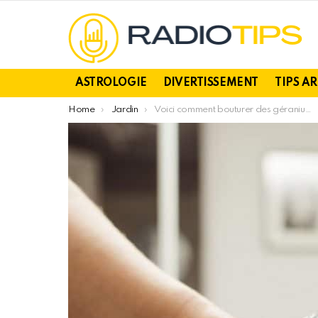
ASTROLOGIE
DIVERTISSEMENT
TIPS A
You are here:
Home
Jardin
Voici comment bouturer des géraniums