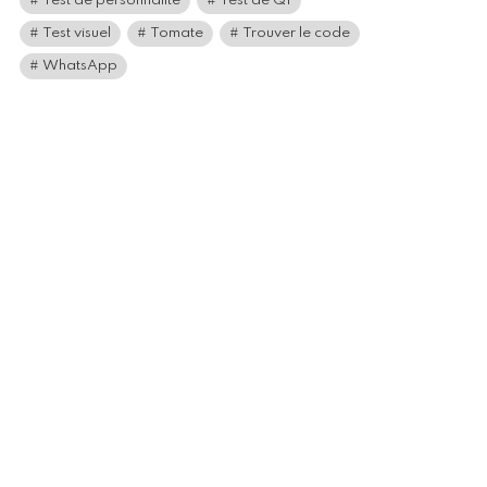
Test de personnalité
Test de QI
Test visuel
Tomate
Trouver le code
WhatsApp