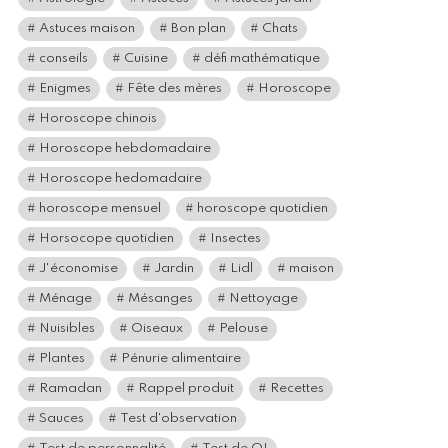
Astuces maison
Bon plan
Chats
conseils
Cuisine
défi mathématique
Enigmes
Fête des mères
Horoscope
Horoscope chinois
Horoscope hebdomadaire
Horoscope hedomadaire
horoscope mensuel
horoscope quotidien
Horsocope quotidien
Insectes
J'économise
Jardin
Lidl
maison
Ménage
Mésanges
Nettoyage
Nuisibles
Oiseaux
Pelouse
Plantes
Pénurie alimentaire
Ramadan
Rappel produit
Recettes
Sauces
Test d'observation