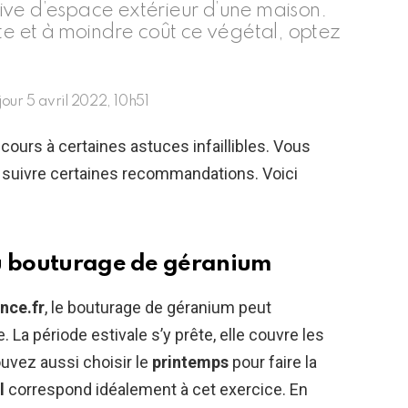
ive d’espace extérieur d’une maison.
nte et à moindre coût ce végétal, optez
 jour
5 avril 2022, 10h51
cours à certaines astuces infaillibles. Vous
 suivre certaines recommandations. Voici
du bouturage de géranium
nce.fr
, le bouturage de géranium peut
La période estivale s’y prête, elle couvre les
uvez aussi choisir le
printemps
pour faire la
l
correspond idéalement à cet exercice. En