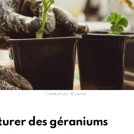
Crédit photo : © canva
turer des géraniums