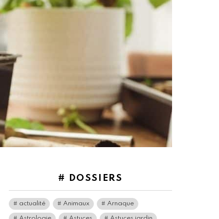
# DOSSIERS
actualité
Animaux
Arnaque
Astrologie
Astuces
Astuces jardin