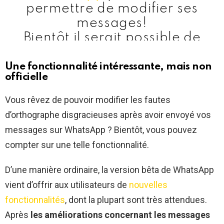
permettre de modifier ses
messages!
Bientôt il serait possible de
modifier les messages texte
envoyés depuis l’application.
Une fonctionnalité intéressante, mais non
officielle
Cette fonction « Edit » vous
permettrait de corriger vos
Vous rêvez de pouvoir modifier les fautes
fautes de frappe après l’envoi
d’orthographe disgracieuses après avoir envoyé vos
d’un message.
#socialmedia
messages sur WhatsApp ? Bientôt, vous pouvez
#TgTwittos
compter sur une telle fonctionnalité.
pic.twitter.com/LXE8fcvpoe
D’une manière ordinaire, la version bêta de WhatsApp
— Didier Samon 🇹🇬
vient d’offrir aux utilisateurs de
nouvelles
(@SamonDidier)
June 3, 2022
fonctionnalités
, dont la plupart sont très attendues.
Après
les améliorations concernant les messages