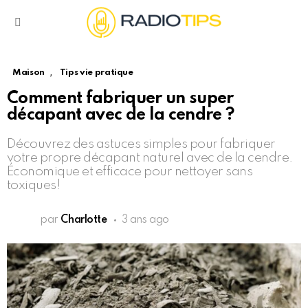
Menu
,
Maison
Tips vie pratique
Comment fabriquer un super
décapant avec de la cendre ?
Découvrez des astuces simples pour fabriquer
votre propre décapant naturel avec de la cendre.
Économique et efficace pour nettoyer sans
toxiques!
par
Charlotte
3 ans ago