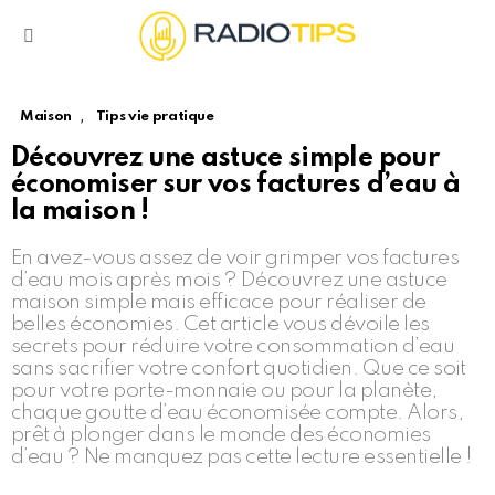
Menu
,
Maison
Tips vie pratique
Découvrez une astuce simple pour
économiser sur vos factures d’eau à
la maison !
En avez-vous assez de voir grimper vos factures
d’eau mois après mois ? Découvrez une astuce
maison simple mais efficace pour réaliser de
belles économies. Cet article vous dévoile les
secrets pour réduire votre consommation d’eau
sans sacrifier votre confort quotidien. Que ce soit
pour votre porte-monnaie ou pour la planète,
chaque goutte d’eau économisée compte. Alors,
prêt à plonger dans le monde des économies
d’eau ? Ne manquez pas cette lecture essentielle !