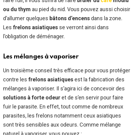
faire fuir, il vous suffira de faire
brûler du
café
moulu
obligation et prise en charge l
ou du thym
au pied du nid. Vous pouvez aussi choisir
État
#environnement
d’allumer quelques
pic.twitter.com/BkRKDLYSL9
bâtons d’encens
dans la zone.
Les
frelons asiatiques
se verront ainsi dans
— Françoise Duchemin
l’obligation de déménager.
(@FDuchemin7)
October 3,
2018
Les mélanges à vaporiser
Un troisième conseil très efficace pour vous protéger
contre les
frelons asiatiques
est la fabrication des
mélanges à vaporiser. Il s’agira ici de concevoir des
solutions à forte odeur
et de s’en servir pour faire
fuir le parasite. En effet, tout comme de nombreux
parasites, les frelons notamment ceux asiatiques
sont très sensibles aux odeurs. Comme mélange
naturel à vaporiser, vous pouvez :