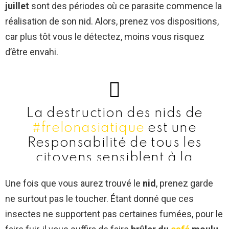
juillet
sont des périodes où ce parasite commence la
réalisation de son nid. Alors, prenez vos dispositions,
car plus tôt vous le détectez, moins vous risquez
d’être envahi.
La destruction des nids de
#frelonasiatique
est une
Responsabilité de tous les
citoyens sensiblent à la
préservation
#abeilles
Les
Une fois que vous aurez trouvé le
nid
, prenez garde
#communes
parfois s’ y
ne surtout pas le toucher. Étant donné que ces
associent financièrement Cet
insectes ne supportent pas certaines fumées, pour le
acte aura dû être une