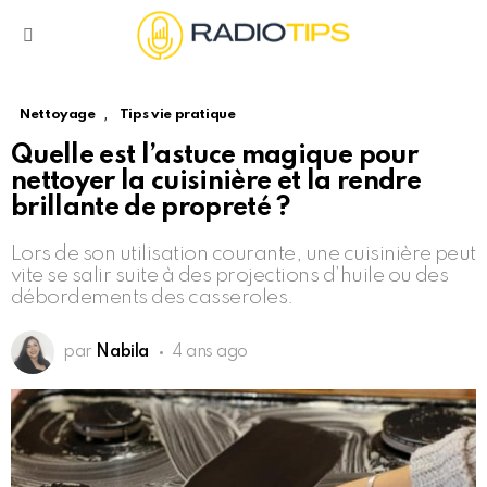
Menu
,
Nettoyage
Tips vie pratique
Quelle est l’astuce magique pour
nettoyer la cuisinière et la rendre
brillante de propreté ?
Lors de son utilisation courante, une cuisinière peut
vite se salir suite à des projections d’huile ou des
débordements des casseroles.
par
Nabila
4 ans ago