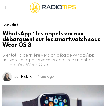
Menu
Actualité
WhatsApp : les appels vocaux
débarquent sur les smartwatch sous
Wear OS 3
Bientôt, la dernière version bêta de WhatsApp
activera les appels vocaux depuis les montres
connectées Wear OS 3.
par
Nabila
4 ans ago