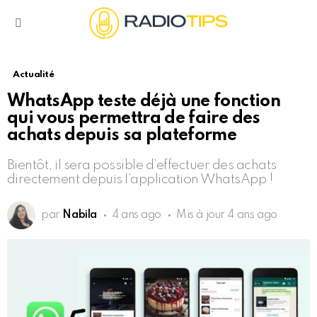
Menu
Actualité
WhatsApp teste déjà une fonction
qui vous permettra de faire des
achats depuis sa plateforme
Bientôt, il sera possible d’effectuer des achats
directement depuis l’application WhatsApp !
par
Nabila
4 ans ago
Mis à jour
4 ans ago