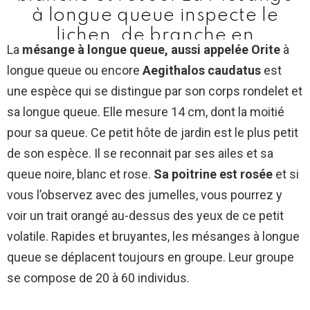
à longue queue inspecte le
lichen, de branche en
La
mésange à longue queue, aussi appelée Orite
à
branche, dans toutes les
longue queue ou encore
Aegithalos caudatus
est
positions…
une espèce qui se distingue par son corps rondelet et
La suite sur le blog du jardin :
sa longue queue. Elle mesure 14 cm, dont la moitié
https://t.co/iirJrlT3EV
pour sa queue. Ce petit hôte de jardin est le plus petit
pic.twitter.com/H8v6jRSULD
de son espèce. Il se reconnait par ses ailes et sa
— Un jardin dans le Marais
queue noire, blanc et rose.
Sa poitrine est rosée
et si
poitevin (@ChroniqueJardin)
vous l’observez avec des jumelles, vous pourrez y
January 31, 2019
voir un trait orangé au-dessus des yeux de ce petit
volatile. Rapides et bruyantes, les mésanges à longue
queue se déplacent toujours en groupe. Leur groupe
se compose de 20 à 60 individus.