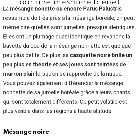
par une mésange bleue)
La
mésange nonette ou encore Parus Palustris
pic.twitter.com/GSSs4jrRsJ
ressemble de très près à la mésange boréale, on peut
— Enna Siala (@annealais)
même dire qu’elles sont jumelles, presque identiques.
December 9, 2021
Elles ont un plumage quasi identique en revanche la
bavette du cou de la mésange nonnette est quelque
peu plus petite. De plus, sa
casquette noire brille un
peu plus en théorie et ses joues sont teintées de
marron clair
lorsqu’on se rapproche de la nuque.
Vous pouvez également différencier la mésange
nonnette de sa jumelle boréale grâce à leurs chants
qui sont totalement différents. Ce petit volatile est
plus visible dans les régions à haute altitude.
Mésange noire