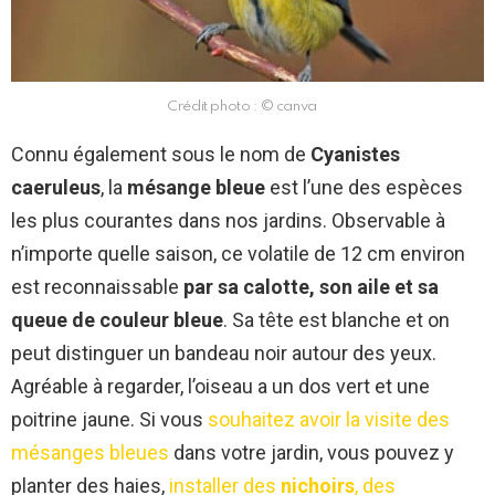
Crédit photo : © canva
Connu également sous le nom de
Cyanistes
caeruleus
, la
mésange bleue
est l’une des espèces
les plus courantes dans nos jardins. Observable à
n’importe quelle saison, ce volatile de 12 cm environ
est reconnaissable
par sa calotte, son aile et sa
queue de couleur bleue
. Sa tête est blanche et on
peut distinguer un bandeau noir autour des yeux.
Agréable à regarder, l’oiseau a un dos vert et une
poitrine jaune. Si vous
souhaitez avoir la visite des
mésanges bleues
dans votre jardin, vous pouvez y
planter des haies,
installer des
nichoirs
, des