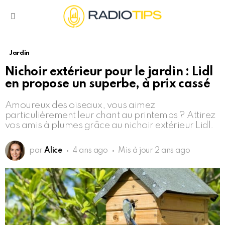
Menu
Jardin
Nichoir extérieur pour le jardin : Lidl
en propose un superbe, à prix cassé
Amoureux des oiseaux, vous aimez
particulièrement leur chant au printemps ? Attirez
vos amis à plumes grâce au nichoir extérieur Lidl.
par
Alice
4 ans ago
Mis à jour
2 ans ago